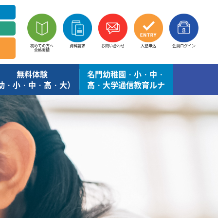
初めての方へ
資料請求
お問い合わせ
入塾申込
会員ログイン
合格実績
無料体験
名門幼稚園・小・中・
幼・小・中・高・大）
高・大学通信教育ルナ