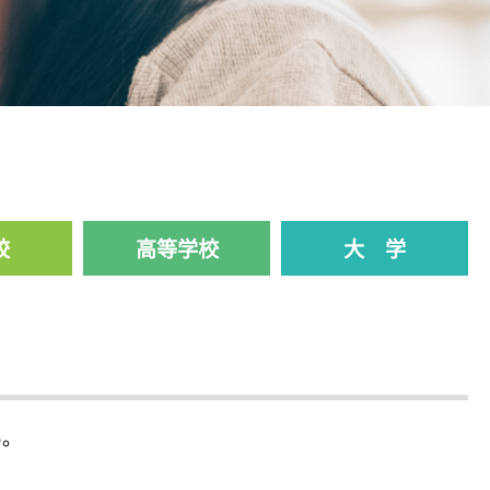
校
高等学校
大 学
い。