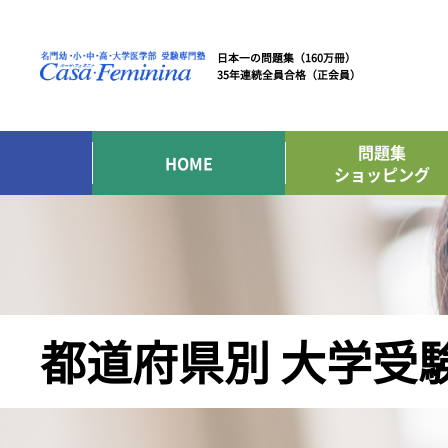
日本一の問題集（160万冊）
35年連続全員合格（正会員）
問題集
HOME
ショッピング
都道府県別 大学受