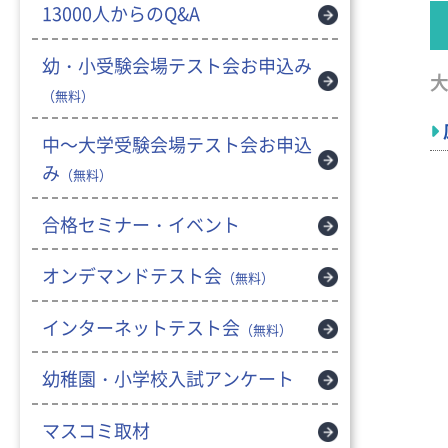
13000人からのQ&A
幼・小受験会場テスト会お申込み
大
（無料）
中～大学受験会場テスト会お申込
み
（無料）
合格セミナー・イベント
オンデマンドテスト会
（無料）
インターネットテスト会
（無料）
幼稚園・小学校入試アンケート
マスコミ取材