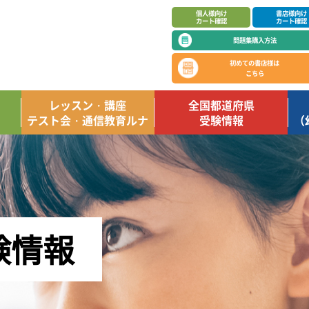
個人様向け
書店様向け
カート確認
カート確認
問題集購入方法
初めての書店様は
こちら
レッスン・講座
全国都道府県
テスト会・通信教育ルナ
受験情報
（
験情報