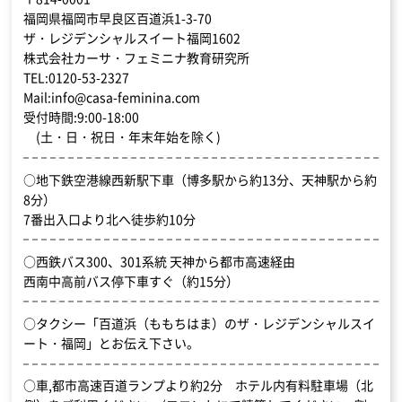
福岡県福岡市早良区百道浜1-3-70
ザ・レジデンシャルスイート福岡1602
株式会社カーサ・フェミニナ教育研究所
TEL:0120-53-2327
Mail:info@casa-feminina.com
受付時間:9:00-18:00
(土・日・祝日・年末年始を除く)
○地下鉄空港線西新駅下車（博多駅から約13分、天神駅から約
8分）
7番出入口より北へ徒歩約10分
○西鉄バス300、301系統 天神から都市高速経由
西南中高前バス停下車すぐ（約15分）
○タクシー「百道浜（ももちはま）のザ・レジデンシャルスイ
ート・福岡」とお伝え下さい。
○車,都市高速百道ランプより約2分 ホテル内有料駐車場（北