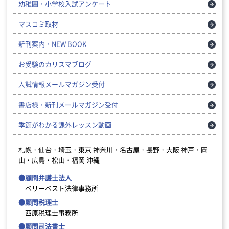
幼稚園・小学校入試アンケート
マスコミ取材
新刊案内・NEW BOOK
お受験のカリスマブログ
入試情報メールマガジン受付
書店様・新刊メールマガジン受付
季節がわかる課外レッスン動画
札幌・仙台・埼玉・東京
神奈川・名古屋・長野・大阪
神戸・岡
山・広島・松山・福岡
沖縄
●顧問弁護士法人
ベリーベスト法律事務所
●顧問税理士
西原税理士事務所
●顧問司法書士