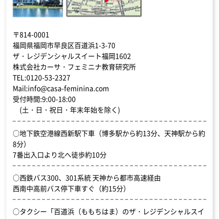
〒814-0001
福岡県福岡市早良区百道浜1-3-70
ザ・レジデンシャルスイート福岡1602
株式会社カーサ・フェミニナ教育研究所
TEL:0120-53-2327
Mail:info@casa-feminina.com
受付時間:9:00-18:00
(土・日・祝日・年末年始を除く)
○地下鉄空港線西新駅下車（博多駅から約13分、天神駅から約
8分）
7番出入口より北へ徒歩約10分
○西鉄バス300、301系統 天神から都市高速経由
西南中高前バス停下車すぐ（約15分）
○タクシー「百道浜（ももちはま）のザ・レジデンシャルスイ